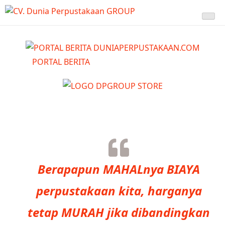
Skip
Memenuhi Semua Kebutuhan Produk dan Jasa Perpustakaan Anda
CV. Dunia Perpustakaan
to
content
GROUP
PORTAL BERITA
Berapapun MAHALnya BIAYA
perpustakaan kita, harganya
tetap MURAH jika dibandingkan